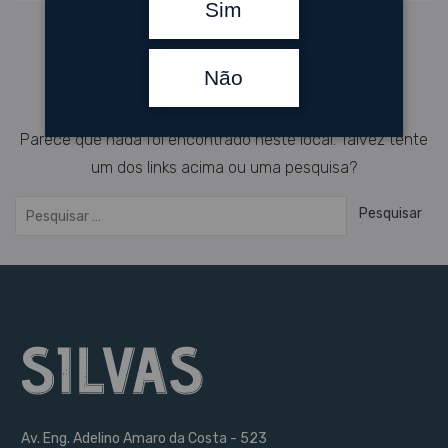
Sim
Oops! Página não
encontrada.
Não
Parece que nada foi encontrado neste local. Talvez tente
um dos links acima ou uma pesquisa?
Pesquisar por
Pesquisar
Av. Eng. Adelino Amaro da Costa - 523