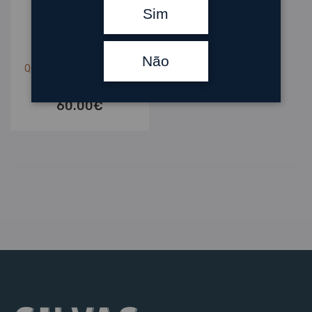
Sim
Vinhos
,
Vinhos Tintos
Não
Quinta Do Sobreiró Vinha
1932 Tinto 2017
60.00
€