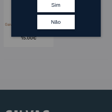
Sim
Vinhos
,
Vinhos Tintos
Não
Gaivosa Primeiros Anos Tinto
2018
15.00
€