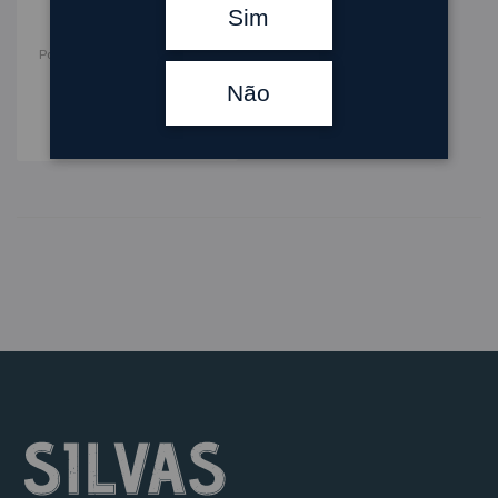
Sim
Porto Tawny
,
Vinho do Porto
Royal Oporto 10 Anos
Não
20.00
€